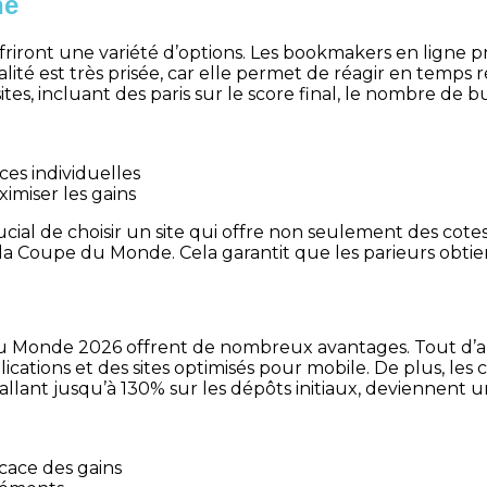
ne
riront une variété d’options. Les bookmakers en ligne p
lité est très prisée, car elle permet de réagir en temps
sites, incluant des paris sur le score final, le nombre d
ces individuelles
miser les gains
 crucial de choisir un site qui offre non seulement des c
Coupe du Monde. Cela garantit que les parieurs obtienn
du Monde 2026 offrent de nombreux avantages. Tout d’abo
ications et des sites optimisés pour mobile. De plus, les
llant jusqu’à 130% sur les dépôts initiaux, deviennent 
icace des gains