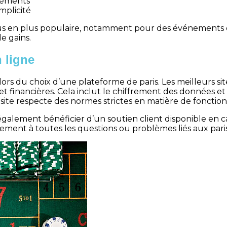
gréments
mplicité
 plus en plus populaire, notamment pour des événemen
e gains.
n ligne
lors du choix d’une plateforme de paris. Les meilleurs si
 financières. Cela inclut le chiffrement des données et u
e site respecte des normes strictes en matière de foncti
 également bénéficier d’un soutien client disponible en ca
ement à toutes les questions ou problèmes liés aux paris