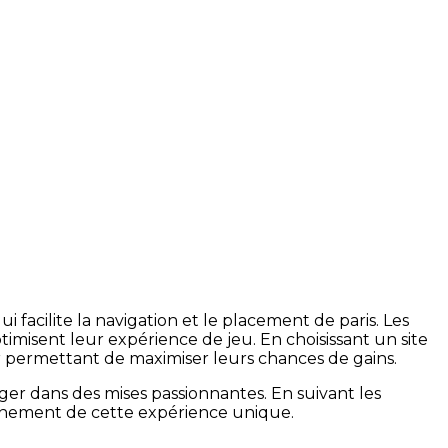
 facilite la navigation et le placement de paris. Les
imisent leur expérience de jeu. En choisissant un site
ur permettant de maximiser leurs chances de gains.
er dans des mises passionnantes. En suivant les
leinement de cette expérience unique.