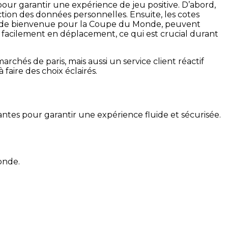
pour garantir une expérience de jeu positive. D’abord,
tection des données personnelles. Ensuite, les cotes
nus de bienvenue pour la Coupe du Monde, peuvent
r facilement en déplacement, ce qui est crucial durant
archés de paris, mais aussi un service client réactif
aire des choix éclairés.
ntes pour garantir une expérience fluide et sécurisée.
onde.