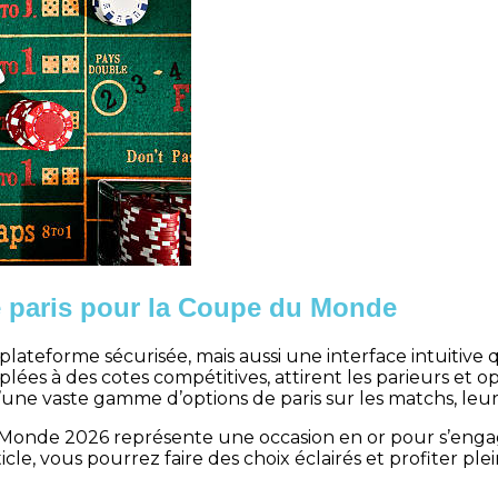
de paris pour la Coupe du Monde
lateforme sécurisée, mais aussi une interface intuitive qui
s à des cotes compétitives, attirent les parieurs et opt
 d’une vaste gamme d’options de paris sur les matchs, le
u Monde 2026 représente une occasion en or pour s’engag
cle, vous pourrez faire des choix éclairés et profiter p