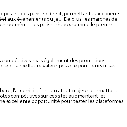
roposent des paris en direct, permettant aux parieurs
 réel aux événements du jeu. De plus, les marchés de
e buts, ou même des paris spéciaux comme le premier
otes compétitives, mais également des promotions
ent la meilleure valeur possible pour leurs mises.
rd, l’accessibilité est un atout majeur, permettant
 cotes compétitives sur ces sites augmentent les
une excellente opportunité pour tester les plateformes