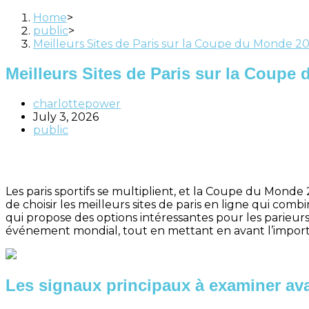
Home
>
public
>
Meilleurs Sites de Paris sur la Coupe du Monde 202
Meilleurs Sites de Paris sur la Coupe 
Post
charlottepower
author:
Post
July 3, 2026
published:
Post
public
category:
Les paris sportifs se multiplient, et la Coupe du Mond
de choisir les meilleurs sites de paris en ligne qui com
qui propose des options intéressantes pour les parieurs
événement mondial, tout en mettant en avant l’importan
Les signaux principaux à examiner ava