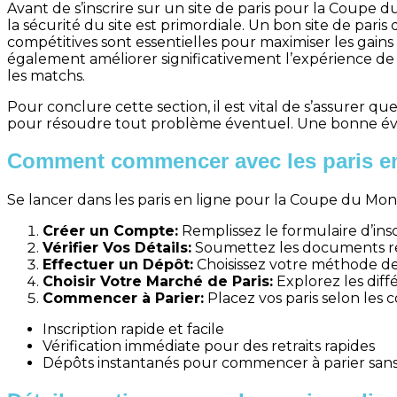
Avant de s’inscrire sur un site de paris pour la Coupe 
la sécurité du site est primordiale. Un bon site de paris
compétitives sont essentielles pour maximiser les ga
également améliorer significativement l’expérience de 
les matchs.
Pour conclure cette section, il est vital de s’assurer qu
pour résoudre tout problème éventuel. Une bonne évalua
Comment commencer avec les paris en
Se lancer dans les paris en ligne pour la Coupe du Mo
Créer un Compte:
Remplissez le formulaire d’insc
Vérifier Vos Détails:
Soumettez les documents req
Effectuer un Dépôt:
Choisissez votre méthode de
Choisir Votre Marché de Paris:
Explorez les diff
Commencer à Parier:
Placez vos paris selon les 
Inscription rapide et facile
Vérification immédiate pour des retraits rapides
Dépôts instantanés pour commencer à parier san